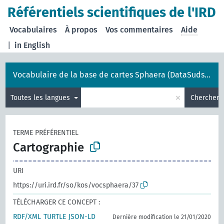
Référentiels scientifiques de l'IRD
Vocabulaires
À propos
Vos commentaires
Aide
|
in English
Vocabulaire de la base de cartes Sphaera (DataSuds-géo)
×
Toutes les langues
Chercher
TERME PRÉFÉRENTIEL
Cartographie
URI
https://uri.ird.fr/so/kos/vocsphaera/37
TÉLÉCHARGER CE CONCEPT :
RDF/XML
TURTLE
JSON-LD
Dernière modification le 21/01/2020