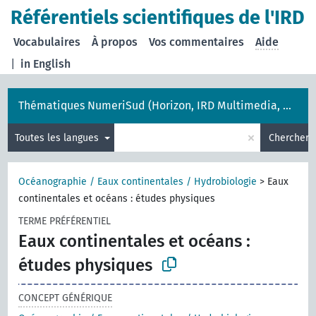
Référentiels scientifiques de l'IRD
Vocabulaires
À propos
Vos commentaires
Aide
|
in English
Thématiques NumeriSud (Horizon, IRD Multimedia, DataSuds-géo, DataSuds)
×
Toutes les langues
Chercher
Océanographie / Eaux continentales / Hydrobiologie
>
Eaux
continentales et océans : études physiques
TERME PRÉFÉRENTIEL
Eaux continentales et océans :
études physiques
CONCEPT GÉNÉRIQUE