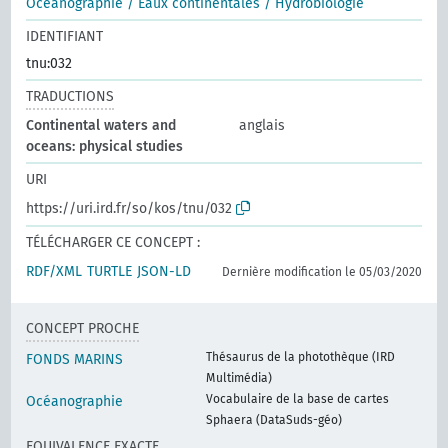
Océanographie / Eaux continentales / Hydrobiologie
IDENTIFIANT
tnu:032
TRADUCTIONS
Continental waters and
anglais
oceans: physical studies
URI
https://uri.ird.fr/so/kos/tnu/032
TÉLÉCHARGER CE CONCEPT :
RDF/XML
TURTLE
JSON-LD
Dernière modification le 05/03/2020
CONCEPT PROCHE
Thésaurus de la photothèque (IRD
FONDS MARINS
Multimédia)
Vocabulaire de la base de cartes
Océanographie
Sphaera (DataSuds-géo)
EQUIVALENCE EXACTE