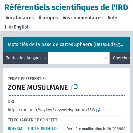
Référentiels scientifiques de l'IRD
Vocabulaires
À propos
Vos commentaires
Aide
|
in English
Mots clés de la base de cartes Sphaera (DataSuds-géo)
×
Toutes les langues
Chercher
TERME PRÉFÉRENTIEL
ZONE MUSULMANE
URI
https://uri.ird.fr/so/kos/keywordsphaera/1513
TÉLÉCHARGER CE CONCEPT :
RDF/XML
TURTLE
JSON-LD
Dernière modification le 20/10/2021