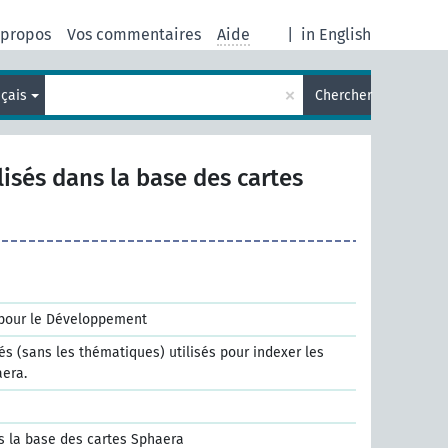
 propos
Vos commentaires
Aide
|
in English
×
nçais
Chercher
lisés dans la base des cartes
 pour le Développement
s (sans les thématiques) utilisés pour indexer les
aera.
ns la base des cartes Sphaera