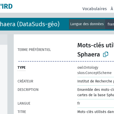
l'IRD
Vocabulaires
À
Sphaera (DataSuds-géo)
Langue des données
fra
Mots-clés uti
TERME PRÉFÉRENTIEL
Sphaera
TYPE
owl:Ontology
skos:ConceptScheme
CRÉATEUR
Institut de Recherche
DESCRIPTION
Ensemble des mots-clé
cartes de la base Sph
LANGUE
fr
TITRE
Mots-clés utilisés da